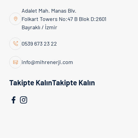
Adalet Mah. Manas Blv.
Folkart Towers No:47 B Blok D:2601
Bayraklı / İzmir
Admin
16 Mart 2026
0539 673 23 22
Güneş Enerjisi Sistemleri Neden
Avantajlıdır?
info@mihrenerji.com
Güneş enerjisi sistemleri, elektrik ihtiyacını
Takipte KalınTakipte Kalın
güneşten karşılamayı sağlayan, uzun vadede
maliyetleri düşüren ve çevreye duyarlı çözümler
sunan ...
Devamını Oku