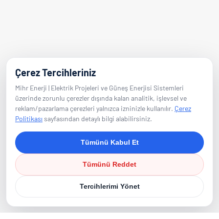
E-Posta
info@mihrenerji.com
Telefon
Çerez Tercihleriniz
0539 673 23 22
Mihr Enerji | Elektrik Projeleri ve Güneş Enerjisi Sistemleri
üzerinde zorunlu çerezler dışında kalan analitik, işlevsel ve
reklam/pazarlama çerezleri yalnızca izninizle kullanılır.
Çerez
Takip Edin
Politikası
sayfasından detaylı bilgi alabilirsiniz.
Tümünü Kabul Et
Tümünü Reddet
Tercihlerimi Yönet
©
2026
Mihr Enerji. Tüm Hakları