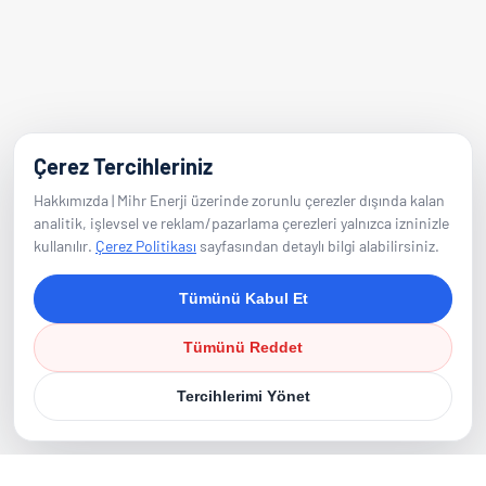
info@mihrenerji.com
Telefon
Çerez Tercihleriniz
0539 673 23 22
Hakkımızda | Mihr Enerji üzerinde zorunlu çerezler dışında kalan
analitik, işlevsel ve reklam/pazarlama çerezleri yalnızca izninizle
Takip Edin
kullanılır.
Çerez Politikası
sayfasından detaylı bilgi alabilirsiniz.
Tümünü Kabul Et
Tümünü Reddet
Tercihlerimi Yönet
©
2026
Mihr Enerji. Tüm Hakları
Saklıdır.
|
Çerez Politikası
|
Çerez