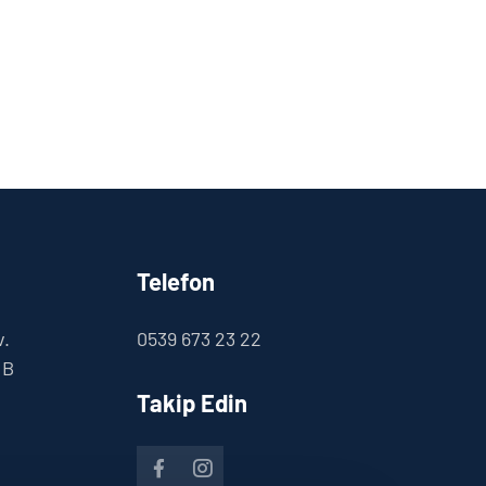
Telefon
v.
0539 673 23 22
 B
Takip Edin