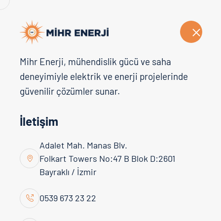
Anasayfa
Mihr Enerji, mühendislik gücü ve saha
deneyimiyle elektrik ve enerji projelerinde
Elektrik Çözü
güvenilir çözümler sunar.
İletişim
Anasayfa
Hizmetlerimiz
Elektrik Çözümleri
Adalet Mah. Manas Blv.
Folkart Towers No:47 B Blok D:2601
Bayraklı / İzmir
0539 673 23 22