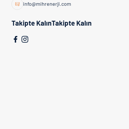
info@mihrenerji.com
Takipte KalınTakipte Kalın
Elektrik Çözümleri
Mihr Enerji olarak, elektrik altyapı pro
kadromuz ve saha tecrübemizle yüksek ka