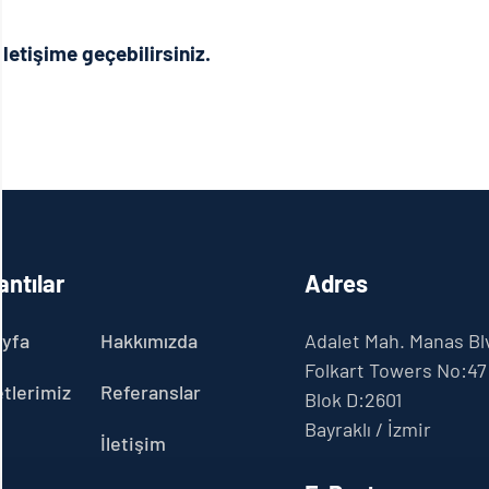
 iletişime geçebilirsiniz.
antılar
Adres
yfa
Hakkımızda
Adalet Mah. Manas Bl
Folkart Towers No:47
tlerimiz
Referanslar
Blok D:2601
Bayraklı / İzmir
İletişim