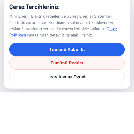
Çerez Tercihleriniz
Adalet Mah. Manas Blv.
Mihr Enerji | Elektrik Projeleri ve Güneş Enerjisi Sistemleri
Folkart Towers No:47 B Blok D:2601
üzerinde zorunlu çerezler dışında kalan analitik, işlevsel ve
Bayraklı / İzmir
reklam/pazarlama çerezleri yalnızca izninizle kullanılır.
Çerez
Politikası
sayfasından detaylı bilgi alabilirsiniz.
E-Posta
Tümünü Kabul Et
info@mihrenerji.com
Tümünü Reddet
Telefon
Tercihlerimi Yönet
0539 673 23 22
Takip Edin