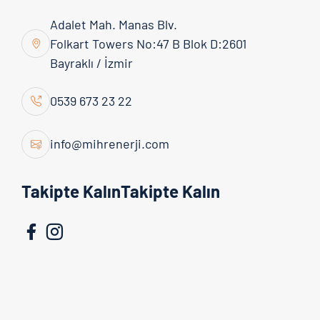
İletişime Geçin
Adalet Mah. Manas Blv.
Folkart Towers No:47 B Blok D:2601
Bayraklı / İzmir
0539 673 23 22
info@mihrenerji.com
Takipte KalınTakipte Kalın