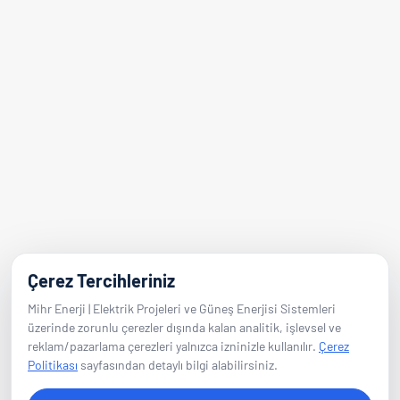
Adres
Adalet Mah. Manas Blv.
Folkart Towers No:47 B Blok D:2601
Bayraklı / İzmir
E-Posta
info@mihrenerji.com
Telefon
Çerez Tercihleriniz
0539 673 23 22
Mihr Enerji | Elektrik Projeleri ve Güneş Enerjisi Sistemleri
üzerinde zorunlu çerezler dışında kalan analitik, işlevsel ve
reklam/pazarlama çerezleri yalnızca izninizle kullanılır.
Çerez
Takip Edin
Politikası
sayfasından detaylı bilgi alabilirsiniz.