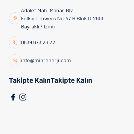
Adalet Mah. Manas Blv.
Folkart Towers No:47 B Blok D:2601
Bayraklı / İzmir
0539 673 23 22
İzmir Buca Kriminal Binası
info@mihrenerji.com
Takipte KalınTakipte Kalın