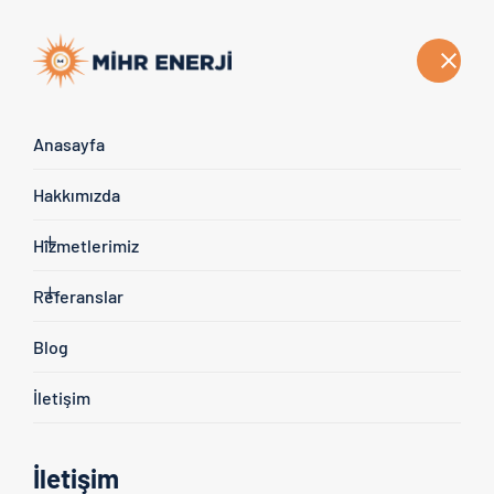
Türkçe
Anasayfa
Referans Projelerimiz
Hakkımızda
Anasayfa
Referans Projelerimiz
Güneş Enerjisi Sistemleri
Hizmetlerimiz
Referanslar
Blog
İletişim
İletişim